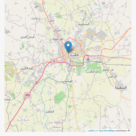
|
©
OpenStreetMap
contributors
Leaflet