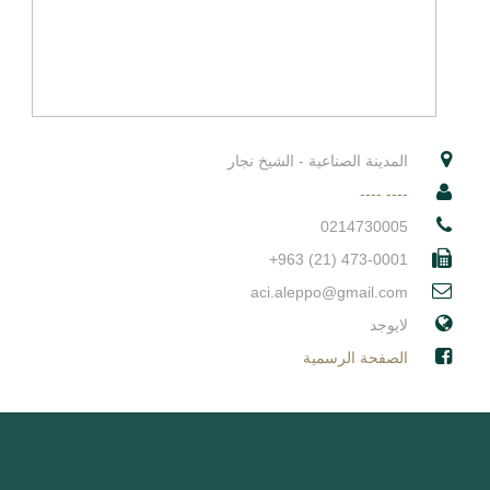
المدينة الصناعية - الشيخ نجار
---- ----
0214730005
+963 (21) 473-0001
aci.aleppo@gmail.com
لايوجد
الصفحة الرسمية