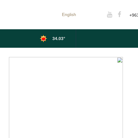
English
+96
34.03°