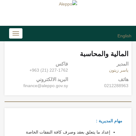
Toggle
English
avigation
المالية والمحاسبة
المدير
فاكس
ياسر زيتون
+963 (21) 227-1762
هاتف
البريد الالكتروني
finance@aleppo.gov.sy
0212288963
مهام المديرية :
إعداد ما يتعلق بعقد وصرف كافة النفقات الخاصة