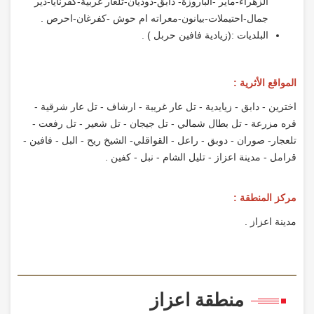
الزهراء-ماير -الباروزة- دابق-دوديان-تلعار غربية-كفرنايا-دير
جمال-احتيملات-بيانون-معراته ام حوش -كفرغان-احرص .
البلديات :(زيادية فافين حربل ) .
المواقع الأثرية :
اخترين - دابق - زيايدية - تل عار غريبة - ارشاف - تل عار شرقية -
قره مزرعة - تل بطال شمالي - تل جيجان - تل شعير - تل رفعت -
تلعجار- صوران - دوبق - راعل - القواقلي- الشيخ ريح - البل - فافين -
قرامل - مدينة اعزاز - تليل الشام - نبل - كفين .
مركز المنطقة :
مدينة اعزاز .
منطقة اعزاز