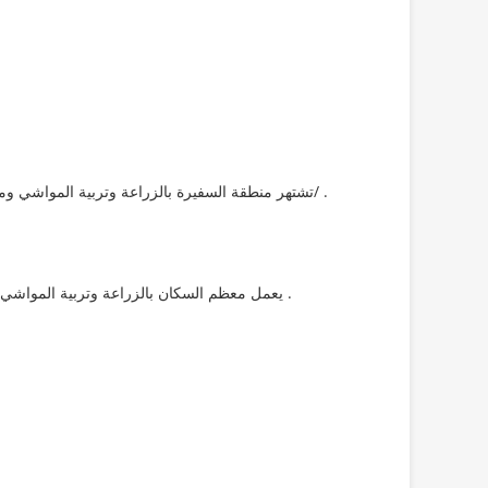
تشتهر منطقة السفيرة بالزراعة وتربية المواشي ومن الزراعات الصغيرة المعروفة في المنطقة / البندورة - الباذنجان - الفليلفلة - الخيار - وغيرها من الزراعات الشتوية كالقمح والشعير والعدس/ .
يعمل معظم السكان بالزراعة وتربية المواشي وقد شهدت خلال السنوات الاخيرة انجاز العديد من المشاريع الخدمية والعمرانية وتم تحديث وتوسيع شبكات المياه والطرق والكهرباء والهاتف .