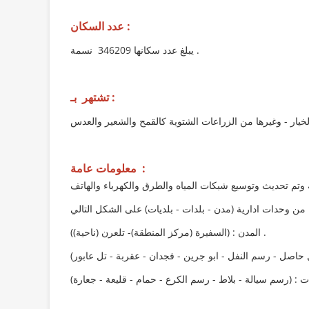
عدد السكان :
نسمة .
يبلغ عدد سكانها 346209
تشتهر بـ :
معلومات عامة :
المدن : (السفيرة (مركز المنطقة)- تلعرن (ناحية)) .