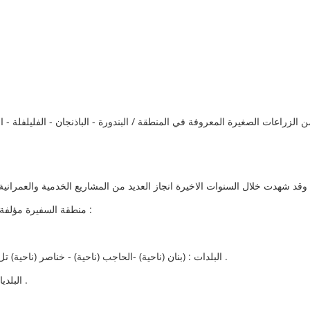
منطقة السفيرة مؤلفة من وحدات ادارية (مدن - بلدات - بلديات) على الشكل التالي :
البلدات : (بنان (ناحية) -الحاجب (ناحية) - خناصر (ناحية) تل حاصل - رسم النفل - ابو جرين - فجدان - عقربة - تل عابور) .
البلديات : (رسم سيالة - بلاط - رسم الكرع - حمام - قليعة - جعارة) .