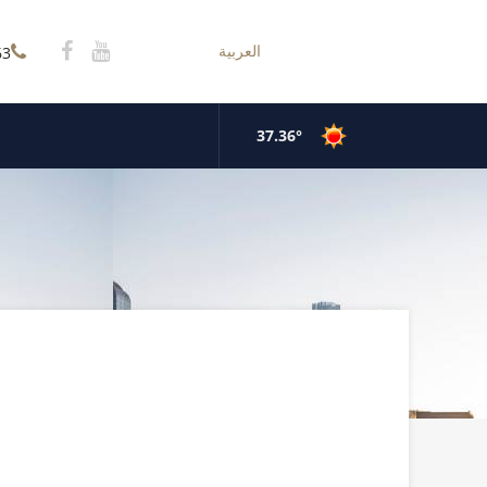
العربية
63
37.36°