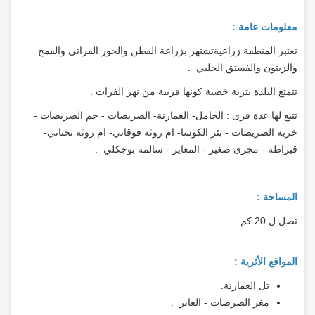
معلومات عامة :
تعتبر المنطقة زراعيةتشتهر بزراعة القطن والحور الفراتي والقمح
والزيتون والفستق الحلبي .
تتمتع البلدة بتربة خصبة كونها قريبة من نهر الفرات .
تتبع لها عدة قرى : الحامل- العمارنة- الصريصات - جم الصريصات -
خربة الصريصات - بئر الكوسا- ام روثة فوقاني- ام روثة تحتاني-
قيراطة - مجرى صغير - المغاير - سالمة بوجكلي .
المساحة :
تصل ل 20 كم .
المواقع الأثرية :
تل العمارنة.
مغر الصرصات - الغاير .