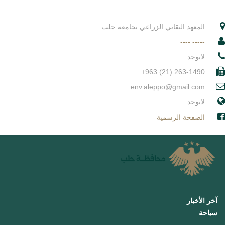
المعهد التقاني الزراعي بجامعة حلب
----- ----
لايوجد
+963 (21) 263-1490
env.aleppo@gmail.com
لايوجد
الصفحة الرسمية
آخر الأخبار
سياحة