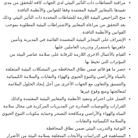
مراقبة النشاطات ذات التأثير البيئي لدى الجهات كافة للتحقق من مدى
تقييدها بالمعايير البيئية المعتمدة وفقا للقوانين والأنظمة النافذة .
منح التراخيص البيئية اللازمة للنشاطات المحددة ذات التأثير البيئي وذلك
بعد التحقق من مراعاة المعايير والاشتراطات البيئية المطلوبة بموجب
القوانين والأنظمة النافذة .
الإشراف على المخابر البيئية المعتمدة القائمة في المديرية وتأمين
جاهزينها باستمرار وتدريب العاملين عليها .
القيام بالأعمال الاخرى اللازمة للرقابة على سلامة عناصر البيئة من
المؤثرات التي تحيط بها .
حصر ما هو قائم ضمن نطاق المحافظة من المشكلات البيئية المتعلقة
بالمياه والأراضي والتنوع الحيوي والهواء والنفايات والسلامة الكيميائية
والتنسيق والتعاون مع الجهات الأخرى من أجل إيجاد الحلول الملائمة
لمعالجتها ومنع وقوع غيرها .
العمل على احترام وتنفيذ الأنظمة والمعايير البيئية المعتمدة وكذلك
القرارات والتوصيات الصادرة عن المديريات المركزية في مجال سلامة
المياه والهواء والأراضي ومكافحة التصحر وحماية مكونات التنوع الحيوي
والسلامة الكيميائية والنفايات .
التوعية والتدريب البيئي ضمن نطاق المحافظة .
المساهمة في الدراسات والأبحاث المتعلقة بسلامة البيئة من الأضرار