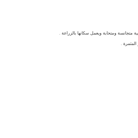
ة متجانسة ومتحابة ويعمل سكانها بالزراعة .
لمثمرة .