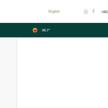
English
+96
35.7°